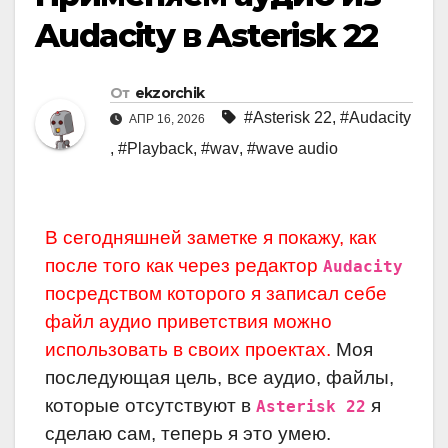
Audacity в Asterisk 22
От
ekzorchik
#Asterisk 22
,
#Audacity
АПР 16, 2026
,
#Playback
,
#wav
,
#wave audio
В сегодняшней заметке я покажу, как
после того как через редактор
Audacity
посредством которого я записал себе
файл аудио приветствия можно
использовать в своих проектах.
Моя
последующая цель, все аудио, файлы,
которые отсутствуют в
я
Asterisk 22
сделаю сам, теперь я это умею.