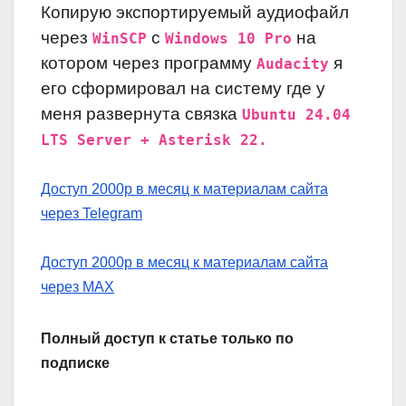
К
опирую экспортируемый аудиофайл
через
с
на
WinSCP
Windows 10 Pro
котором через программу
я
Audacity
его сформировал на систему где у
меня развернута связка
Ubuntu 24.04
LTS Server + Asterisk 22.
Доступ 2000р в месяц к материалам сайта
через Telegram
Доступ 2000р в месяц к материалам сайта
через MAX
Полный доступ к статье только по
подписке