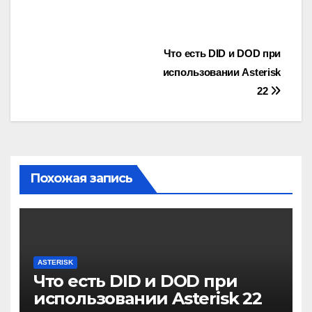
Навигация
Что есть DID и DOD при
использовании Asterisk
по
22
записям
Похожая запись
ASTERISK
Что есть DID и DOD при
использовании Asterisk 22