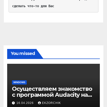
сделать что-то для Вас
You missed
WINDOWS
Осуществляем знакомство
с программой Audacity на
Windows 10
16.04.2026
EKZORCHIK